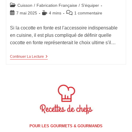
Post
Cuisson
/
Fabrication Française
/
S'équiper
category:
Publication
Temps
Commentaires
7 mai 2025
4 mins
1 commentaire
publiée :
de
de
lecture :
la
Si la cocotte en fonte est l'accessoire indispensable
publication :
en cuisine, il est plus compliqué de définir quelle
cocotte en fonte représenterait le choix ultime s'il…
Le
Continuer La Lecture
Meilleur
Choix
Du
Marché
Des
Cocottes
En
Fonte
POUR LES GOURMETS & GOURMANDS