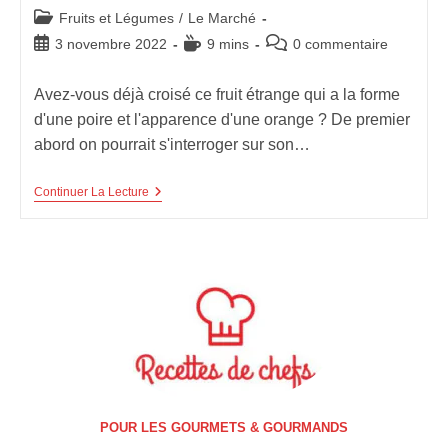
Post
Fruits et Légumes
/
Le Marché
category:
Publication
Temps
Commentaires
3 novembre 2022
9 mins
0 commentaire
publiée :
de
de
lecture :
la
Avez-vous déjà croisé ce fruit étrange qui a la forme
publication :
d'une poire et l'apparence d'une orange ? De premier
abord on pourrait s'interroger sur son…
La
Continuer La Lecture
Poirange
:
Un
Nouveau
Franckeinfruit
Transgénique
?
POUR LES GOURMETS & GOURMANDS