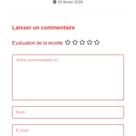
25 février 2026
Laisser un commentaire
Evaluation de la recette
Comment
Enter
your
name
Enter
or
your