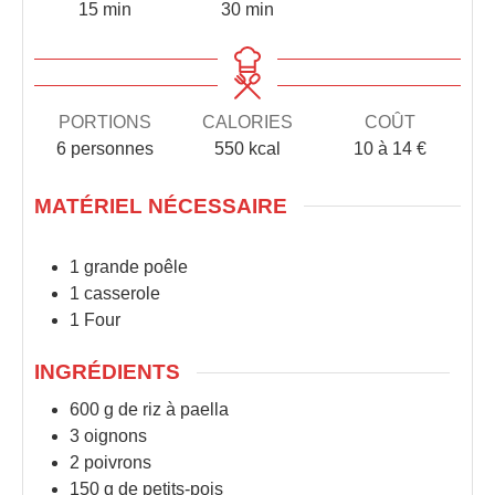
15
minutes
min
30
minutes
min
PORTIONS
CALORIES
COÛT
6
personnes
550
kcal
10 à 14 €
MATÉRIEL NÉCESSAIRE
1 grande poêle
1 casserole
1 Four
INGRÉDIENTS
600
g
de riz à paella
3
oignons
2
poivrons
150
g
de petits-pois