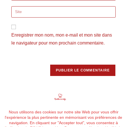
username
email
Saisir
to
address
l’URL
comment
to
de
comment
votre
Enregistrer mon nom, mon e-mail et mon site dans
site
le navigateur pour mon prochain commentaire.
(facultatif)