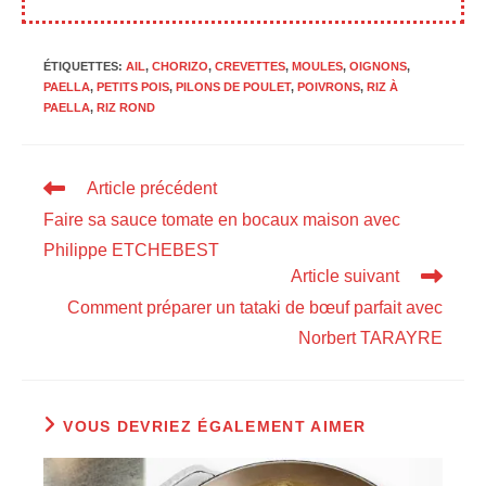
ÉTIQUETTES
:
AIL
,
CHORIZO
,
CREVETTES
,
MOULES
,
OIGNONS
,
PAELLA
,
PETITS POIS
,
PILONS DE POULET
,
POIVRONS
,
RIZ À
PAELLA
,
RIZ ROND
Read
Article précédent
more
Faire sa sauce tomate en bocaux maison avec
articles
Philippe ETCHEBEST
Article suivant
Comment préparer un tataki de bœuf parfait avec
Norbert TARAYRE
VOUS DEVRIEZ ÉGALEMENT AIMER