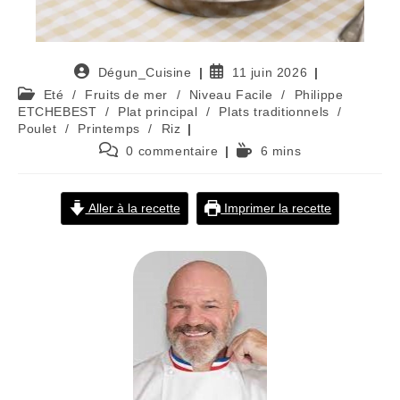
Auteur/autrice
Publication
Dégun_Cuisine
11 juin 2026
de
publiée :
Post
Eté
/
Fruits de mer
/
Niveau Facile
/
Philippe
la
category:
ETCHEBEST
/
Plat principal
/
Plats traditionnels
/
publication :
Poulet
/
Printemps
/
Riz
Commentaires
Temps
0 commentaire
6 mins
de
de
la
lecture :
publication :
Aller à la recette
Imprimer la recette