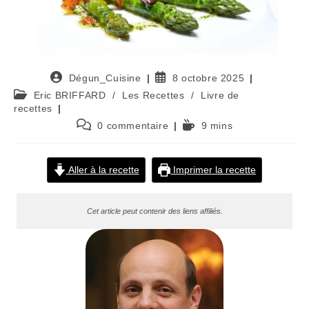
Auteur/autrice
Publication
Dégun_Cuisine
8 octobre 2025
de
publiée :
Post
Eric BRIFFARD
/
Les Recettes
/
Livre de
la
category:
recettes
publication :
Commentaires
Temps
0 commentaire
9 mins
de
de
la
lecture :
publication :
Aller à la recette
Imprimer la recette
Cet article peut contenir des liens affiliés.