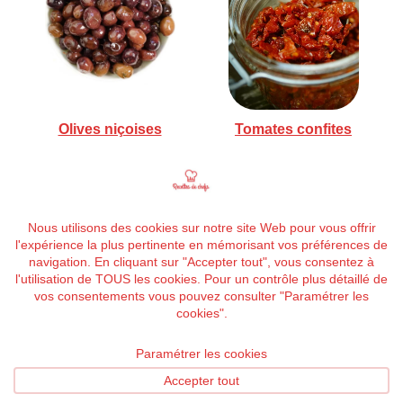
Olives niçoises
Tomates confites
ÉTIQUETTES
:
AIL
,
ASPERGES VERTES
,
BEURRE
,
CAILLÉ DE
BREBIS
,
CIBOULETTE
,
CITRON
,
GNOCCHIS
,
GROS SEL
,
HUILE
D'OLIVE
,
MESCLUN
,
OLIVES NIÇOISES
,
POMMES DE TERRE
,
POUSSES DE SALADE
,
TOMATES CONFITES
Read
Article précédent
more
Noix de Saint-Jacques au bouillon de cresson par
articles
Alain DUCASSE
Article suivant