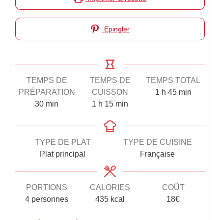
Epingler
TEMPS DE
TEMPS DE
TEMPS TOTAL
PRÉPARATION
CUISSON
1
heure
h
45
minutes
min
30
minutes
min
1
heure
h
15
minutes
min
TYPE DE PLAT
TYPE DE CUISINE
Plat principal
Française
PORTIONS
CALORIES
COÛT
4
personnes
435
kcal
18€